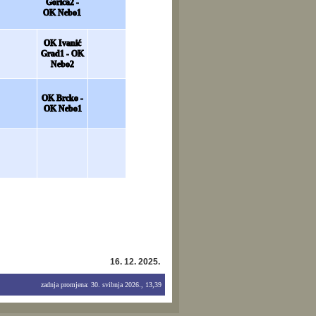
Gorica2 -
OK Nebo1
OK Ivanić
Grad1 - OK
Nebo2
OK Brcko -
OK Nebo1
16. 12. 2025.
zadnja promjena: 30. svibnja 2026., 13,39