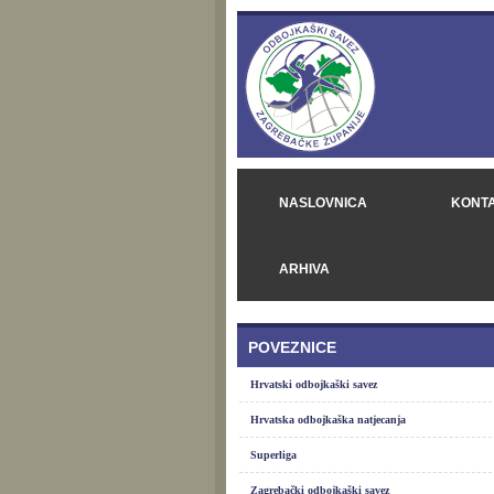
NASLOVNICA
KONT
ARHIVA
POVEZNICE
Hrvatski odbojkaški savez
Hrvatska odbojkaška natjecanja
Superliga
Zagrebački odbojkaški savez