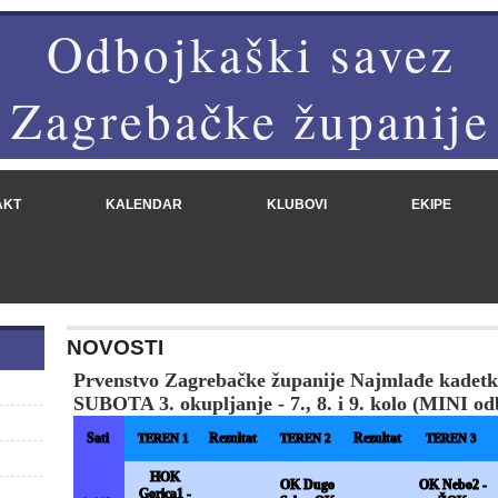
Odbojkaški savez
Zagrebačke županije
AKT
KALENDAR
KLUBOVI
EKIPE
NOVOSTI
Prvenstvo Zagrebačke županije Najmlađe kadetki
SUBOTA 3. okupljanje - 7., 8. i 9. kolo (MINI od
Sati
Rezultat
Rezultat
TEREN 1
TEREN 2
TEREN 3
HOK
OK Dugo
OK Nebo2 -
Gorica1 -