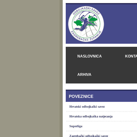
NASLOVNICA
KONT
ARHIVA
POVEZNICE
Hrvatski odbojkaški savez
Hrvatska odbojkaška natjecanja
Superliga
Zagrebački odbojkaški savez