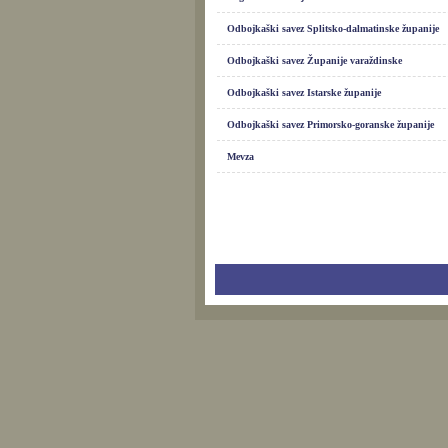
Odbojkaški savez Splitsko-dalmatinske županije
Odbojkaški savez Županije varaždinske
Odbojkaški savez Istarske županije
Odbojkaški savez Primorsko-goranske županije
Mevza