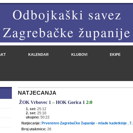
Odbojkaški savez
Zagrebačke županije
AKT
KALENDAR
KLUBOVI
EKIPE
NATJECANJA
ŽOK Vrbovec 1
–
HOK Gorica 1
2:0
1. set:
25:12
2. set:
25:10
ukupno:
50:22
Natjecanje:
Prvenstvo Zagrebačke županije - mlađe kadetkinje
,
7.
Broj utakmice:
26