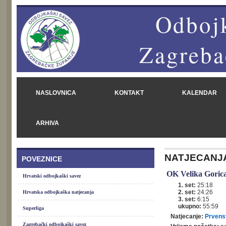
Odbojk
Zagreba
NASLOVNICA
KONTAKT
KALENDAR
ARHIVA
NATJECANJ
POVEZNICE
OK Velika Goric
Hrvatski odbojkaški savez
1. set:
25:18
2. set:
24:26
Hrvatska odbojkaška natjecanja
3. set:
6:15
ukupno:
55:59
Superliga
Natjecanje:
Prvens
Zagrebački odbojkaški savez