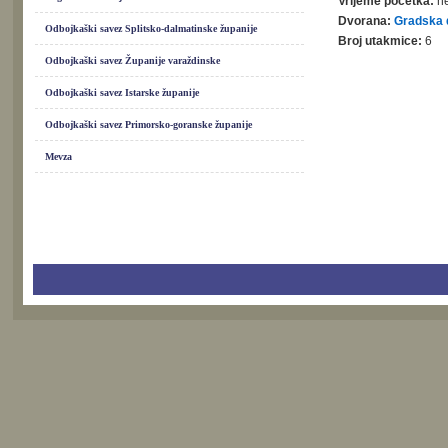
Vrijeme početka:
ne
Dvorana:
Gradska 
Odbojkaški savez Splitsko-dalmatinske županije
Broj utakmice:
6
Odbojkaški savez Županije varaždinske
Odbojkaški savez Istarske županije
Odbojkaški savez Primorsko-goranske županije
Mevza