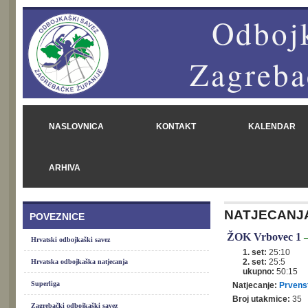
Odbojk
Zagreba
NASLOVNICA
KONTAKT
KALENDAR
ARHIVA
NATJECANJ
POVEZNICE
ŽOK Vrbovec 1
Hrvatski odbojkaški savez
1. set:
25:10
2. set:
25:5
Hrvatska odbojkaška natjecanja
ukupno:
50:15
Superliga
Natjecanje:
Prvenst
Broj utakmice:
35
Zagrebački odbojkaški savez