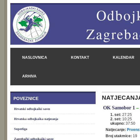
Odbojk
Zagreba
NASLOVNICA
KONTAKT
KALENDAR
ARHIVA
NATJECANJ
POVEZNICE
OK Samobor 1
–
Hrvatski odbojkaški savez
1. set:
27:25
2. set:
10:25
Hrvatska odbojkaška natjecanja
ukupno:
37:50
Superliga
Natjecanje:
Prvenst
Broj utakmice:
19
Zagrebački odbojkaški savez