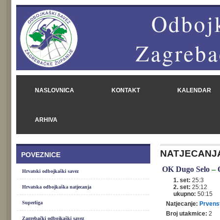
Odbojk
Zagreba
NASLOVNICA
KONTAKT
KALENDAR
ARHIVA
NATJECANJ
POVEZNICE
OK Dugo Selo
–
Hrvatski odbojkaški savez
1. set:
25:3
2. set:
25:12
Hrvatska odbojkaška natjecanja
ukupno:
50:15
Superliga
Natjecanje:
Prvenst
Broj utakmice:
2
Zagrebački odbojkaški savez