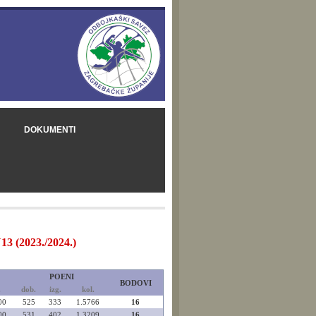
DOKUMENTI
13 (2023./2024.)
POENI
BODOVI
.
dob.
izg.
kol.
00
525
333
1.5766
16
00
531
402
1.3209
16