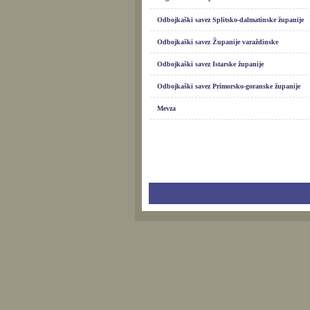
Odbojkaški savez Splitsko-dalmatinske županije
Odbojkaški savez Županije varaždinske
Odbojkaški savez Istarske županije
Odbojkaški savez Primorsko-goranske županije
Mevza