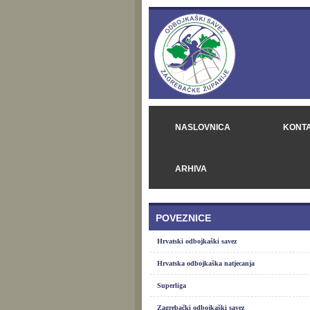
NASLOVNICA
KONT
ARHIVA
POVEZNICE
Hrvatski odbojkaški savez
Hrvatska odbojkaška natjecanja
Superliga
Zagrebački odbojkaški savez