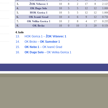
3.
ŽOK Vrbovec 1
10
8
2
17
8
2.12
4.
OK Dugo Selo
10
5
5
12
12
1.00
5.
HOK Gorica 1
10
5
5
12
12
1.00
6.
OK Ivanić Grad
10
4
6
9
12
0.75
7.
OK Velika Gorica 1
10
2
8
4
17
0.23
8.
OK Brcko
10
0
10
3
20
0.15
4. kolo
13.
HOK Gorica 1 –
ŽOK Vrbovec 1
14.
OK Brcko –
OK Samobor 1
15.
OK Nebo 1
– OK Ivanić Grad
16.
OK Dugo Selo
– OK Velika Gorica 1