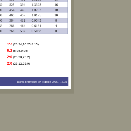
50
525
394
1.3325
16
00
454
445
1.0202
10
00
465
457
1.0175
10
00
384
411
0.9343
8
53
286
464
0.6164
4
00
268
532
0.5038
0
1:2
(26:24,10:25,8:15)
0:2
(5:25,9:25)
2:0
(25:20,25:2)
2:0
(25:12,25:0)
zadnja promjena: 30. svibnja 2026., 13,39