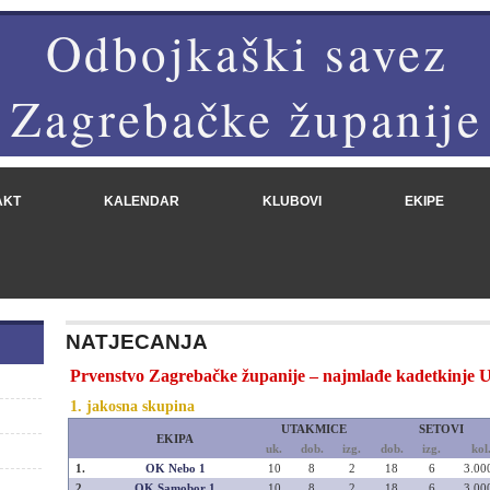
Odbojkaški savez
Zagrebačke županije
AKT
KALENDAR
KLUBOVI
EKIPE
NATJECANJA
Prvenstvo Zagrebačke županije – najmlađe kadetkinje U
1. jakosna skupina
UTAKMICE
SETOVI
EKIPA
uk.
dob.
izg.
dob.
izg.
kol
1.
OK Nebo 1
10
8
2
18
6
3.00
2.
OK Samobor 1
10
8
2
18
6
3.00