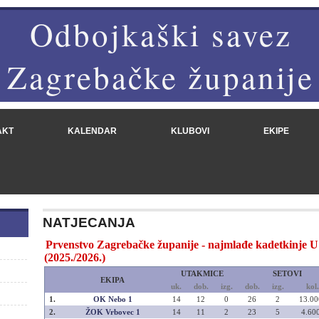
Odbojkaški savez
Zagrebačke županije
AKT
KALENDAR
KLUBOVI
EKIPE
NATJECANJA
Prvenstvo Zagrebačke županije - najmlađe kadetkinje U
(2025./2026.)
UTAKMICE
SETOVI
EKIPA
uk.
dob.
izg.
dob.
izg.
kol.
1.
OK Nebo 1
14
12
0
26
2
13.00
2.
ŽOK Vrbovec 1
14
11
2
23
5
4.60