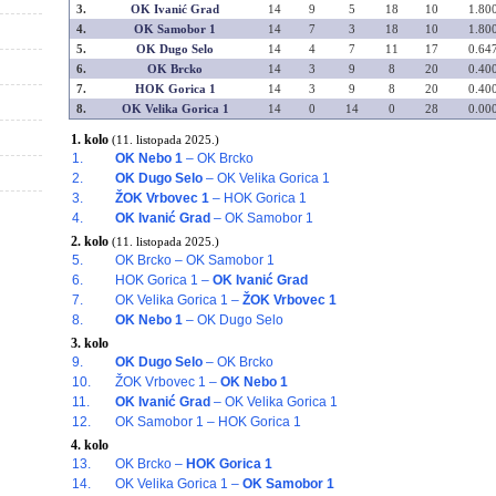
3.
OK Ivanić Grad
14
9
5
18
10
1.80
4.
OK Samobor 1
14
7
3
18
10
1.80
5.
OK Dugo Selo
14
4
7
11
17
0.64
6.
OK Brcko
14
3
9
8
20
0.40
7.
HOK Gorica 1
14
3
9
8
20
0.40
8.
OK Velika Gorica 1
14
0
14
0
28
0.00
1. kolo
(11. listopada 2025.)
1.
OK Nebo 1
– OK Brcko
2.
OK Dugo Selo
– OK Velika Gorica 1
3.
ŽOK Vrbovec 1
– HOK Gorica 1
4.
OK Ivanić Grad
– OK Samobor 1
2. kolo
(11. listopada 2025.)
5.
OK Brcko – OK Samobor 1
6.
HOK Gorica 1 –
OK Ivanić Grad
7.
OK Velika Gorica 1 –
ŽOK Vrbovec 1
8.
OK Nebo 1
– OK Dugo Selo
3. kolo
9.
OK Dugo Selo
– OK Brcko
10.
ŽOK Vrbovec 1 –
OK Nebo 1
11.
OK Ivanić Grad
– OK Velika Gorica 1
12.
OK Samobor 1 – HOK Gorica 1
4. kolo
13.
OK Brcko –
HOK Gorica 1
14.
OK Velika Gorica 1 –
OK Samobor 1