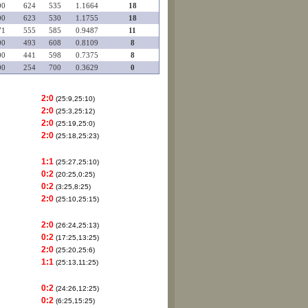
00
624
535
1.1664
18
00
623
530
1.1755
18
71
555
585
0.9487
11
00
493
608
0.8109
8
00
441
598
0.7375
8
00
254
700
0.3629
0
2:0
(25:9,25:10)
2:0
(25:3,25:12)
2:0
(25:19,25:0)
2:0
(25:18,25:23)
1:1
(25:27,25:10)
0:2
(20:25,0:25)
0:2
(3:25,8:25)
2:0
(25:10,25:15)
2:0
(26:24,25:13)
0:2
(17:25,13:25)
2:0
(25:20,25:6)
1:1
(25:13,11:25)
0:2
(24:26,12:25)
0:2
(6:25,15:25)