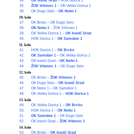
34.
OK Ivanić Grad
– HOK Gorica 1
35.
ŽOK Vrbovec 1
– OK Velika Gorica 1
36.
OK Dugo Selo –
OK Nebo 1
10. kolo
37.
OK Brcko – OK Dugo Selo
38.
OK Nebo 1
– ŽOK Vrbovec 1
39.
OK Velika Gorica 1 –
OK Ivanić Grad
40.
HOK Gorica 1 –
OK Samobor 1
11. kolo
41.
HOK Gorica 1 –
OK Brcko
42.
OK Samobor 1
– OK Velika Gorica 1
43.
OK Ivanić Grad –
OK Nebo 1
44.
ŽOK Vrbovec 1
– OK Dugo Selo
12. kolo
45.
OK Brcko –
ŽOK Vrbovec 1
46.
OK Dugo Selo –
OK Ivanić Grad
47.
OK Nebo 1 – OK Samobor 1
48.
OK Velika Gorica 1 –
HOK Gorica 1
13. kolo
49.
OK Velika Gorica 1 –
OK Brcko
50.
HOK Gorica 1 –
OK Nebo 1
51.
OK Samobor 1
– OK Dugo Selo
52.
OK Ivanić Grad –
ŽOK Vrbovec 1
14. kolo
53.
OK Brcko –
OK Ivanić Grad