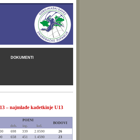
DOKUMENTI
13 – najmlađe kadetkinje U13
POENI
BODOVI
dob.
izg.
kol.
00
698
339
2.0590
26
00
658
451
1.4590
23