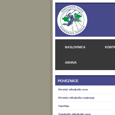
NASLOVNICA
KONT
ARHIVA
POVEZNICE
Hrvatski odbojkaški savez
Hrvatska odbojkaška natjecanja
Superliga
Zagrebački odbojkaški savez