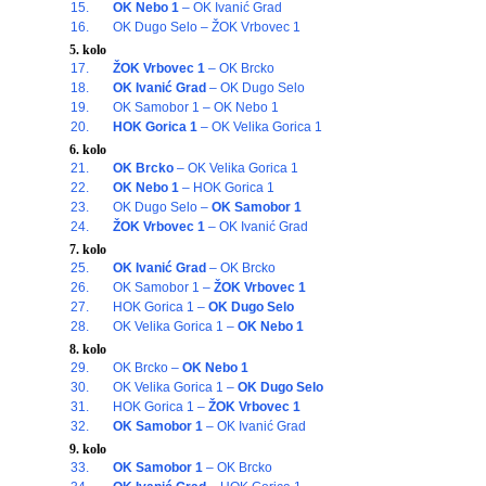
15.
OK Nebo 1
– OK Ivanić Grad
16.
OK Dugo Selo – ŽOK Vrbovec 1
5. kolo
17.
ŽOK Vrbovec 1
– OK Brcko
18.
OK Ivanić Grad
– OK Dugo Selo
19.
OK Samobor 1 – OK Nebo 1
20.
HOK Gorica 1
– OK Velika Gorica 1
6. kolo
21.
OK Brcko
– OK Velika Gorica 1
22.
OK Nebo 1
– HOK Gorica 1
23.
OK Dugo Selo –
OK Samobor 1
24.
ŽOK Vrbovec 1
– OK Ivanić Grad
7. kolo
25.
OK Ivanić Grad
– OK Brcko
26.
OK Samobor 1 –
ŽOK Vrbovec 1
27.
HOK Gorica 1 –
OK Dugo Selo
28.
OK Velika Gorica 1 –
OK Nebo 1
8. kolo
29.
OK Brcko –
OK Nebo 1
30.
OK Velika Gorica 1 –
OK Dugo Selo
31.
HOK Gorica 1 –
ŽOK Vrbovec 1
32.
OK Samobor 1
– OK Ivanić Grad
9. kolo
33.
OK Samobor 1
– OK Brcko