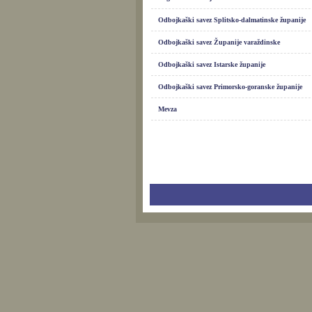
Odbojkaški savez Splitsko-dalmatinske županije
Odbojkaški savez Županije varaždinske
Odbojkaški savez Istarske županije
Odbojkaški savez Primorsko-goranske županije
Mevza