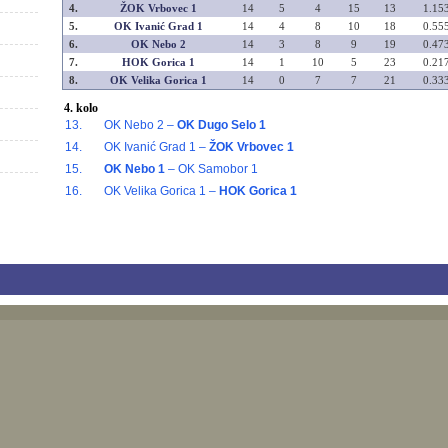
4.
ŽOK Vrbovec 1
14
5
4
15
13
1.15
5.
OK Ivanić Grad 1
14
4
8
10
18
0.55
6.
OK Nebo 2
14
3
8
9
19
0.47
7.
HOK Gorica 1
14
1
10
5
23
0.21
8.
OK Velika Gorica 1
14
0
7
7
21
0.33
4. kolo
13.
OK Nebo 2 –
OK Dugo Selo 1
14.
OK Ivanić Grad 1 –
ŽOK Vrbovec 1
15.
OK Nebo 1
– OK Samobor 1
16.
OK Velika Gorica 1 –
HOK Gorica 1