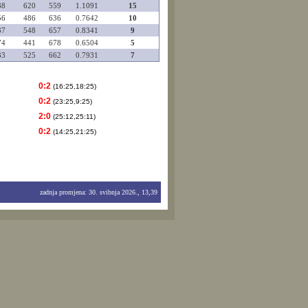
38
620
559
1.1091
15
56
486
636
0.7642
10
37
548
657
0.8341
9
74
441
678
0.6504
5
33
525
662
0.7931
7
0:2
(16:25,18:25)
0:2
(23:25,9:25)
2:0
(25:12,25:11)
0:2
(14:25,21:25)
zadnja promjena: 30. svibnja 2026., 13,39