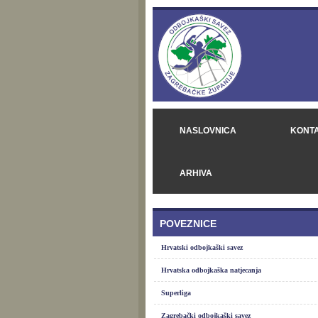
NASLOVNICA
KONT
ARHIVA
POVEZNICE
Hrvatski odbojkaški savez
Hrvatska odbojkaška natjecanja
Superliga
Zagrebački odbojkaški savez