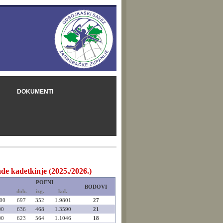
DOKUMENTI
đe kadetkinje (2025./2026.)
POENI
BODOVI
dob.
izg.
kol.
00
697
352
1.9801
27
00
636
468
1.3590
21
00
623
564
1.1046
18