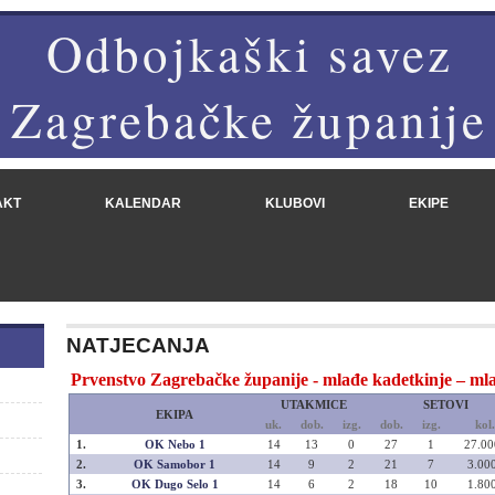
Odbojkaški savez
Zagrebačke županije
AKT
KALENDAR
KLUBOVI
EKIPE
NATJECANJA
Prvenstvo Zagrebačke županije - mlađe kadetkinje – mla
UTAKMICE
SETOVI
EKIPA
uk.
dob.
izg.
dob.
izg.
kol.
1.
OK Nebo 1
14
13
0
27
1
27.00
2.
OK Samobor 1
14
9
2
21
7
3.00
3.
OK Dugo Selo 1
14
6
2
18
10
1.80