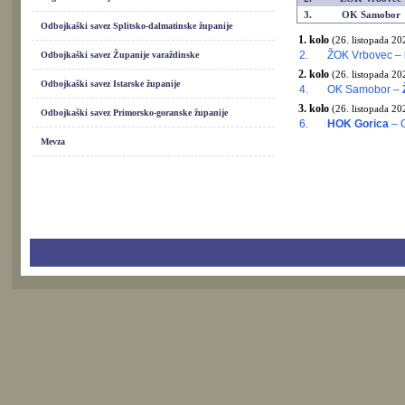
3.
OK Samobor
Odbojkaški savez Splitsko-dalmatinske županije
1. kolo
(26. listopada 20
2.
ŽOK Vrbovec –
Odbojkaški savez Županije varaždinske
2. kolo
(26. listopada 20
Odbojkaški savez Istarske županije
4.
OK Samobor –
3. kolo
(26. listopada 20
Odbojkaški savez Primorsko-goranske županije
6.
HOK Gorica
– 
Mevza