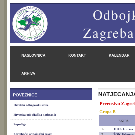
Odbojk
Zagreba
NASLOVNICA
KONTAKT
KALENDAR
ARHIVA
NATJECANJ
POVEZNICE
Prvenstvo Zagreb
Hrvatski odbojkaški savez
Grupa B
Hrvatska odbojkaška natjecanja
EKIPA
Superliga
1.
HOK Gorica
Zagrebački odbojkaški savez
2.
ŽOK Vrbovec