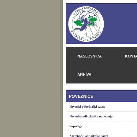
NASLOVNICA
KONT
ARHIVA
POVEZNICE
Hrvatski odbojkaški savez
Hrvatska odbojkaška natjecanja
Superliga
Zagrebački odbojkaški savez