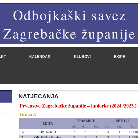
Odbojkaški savez
Zagrebačke županije
AKT
KALENDAR
KLUBOVI
EKIPE
NATJECANJA
Prvenstvo Zagrebačke županije – juniorke (2024./2025.)
Grupa A
UTAKMICE
SETOVI
EKIPA
uk.
dob.
izg.
dob.
izg.
kol.
1.
OK Nebo 1
2
2
0
4
1
4.000
2.
OK Velika Gorica
2
1
1
3
2
1.500