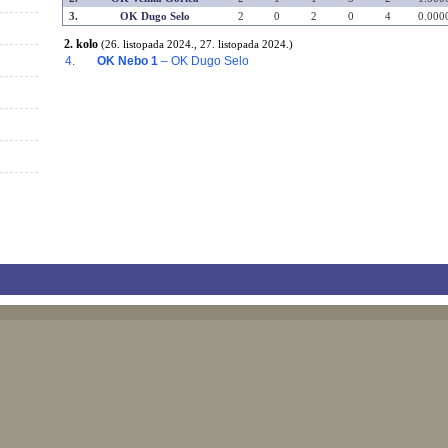
3.
OK Dugo Selo
2
0
2
0
4
0.000
2. kolo
(26. listopada 2024., 27. listopada 2024.)
4.
OK Nebo 1
– OK Dugo Selo