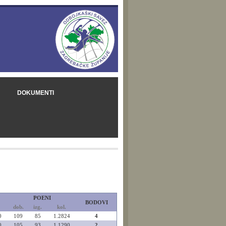
DOKUMENTI
POENI
BODOVI
dob.
izg.
kol.
0
109
85
1.2824
4
0
105
93
1.1290
2