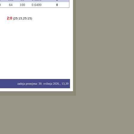
0
64
100
0.6400
0
2:0
(25:15,25:15)
zadnja promjena: 30. svibnja 2026., 13,39