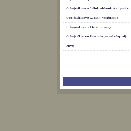
Odbojkaški savez Splitsko-dalmatinske županije
Odbojkaški savez Županije varaždinske
Odbojkaški savez Istarske županije
Odbojkaški savez Primorsko-goranske županije
Mevza