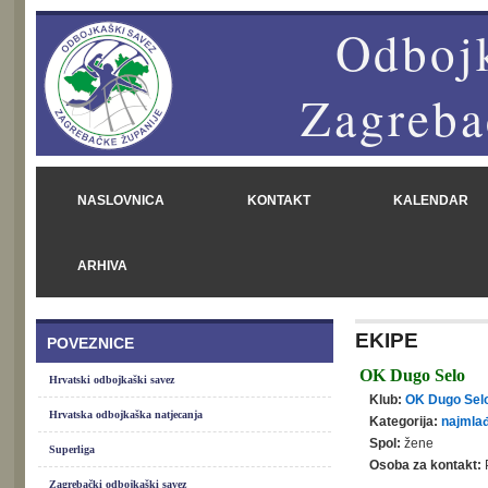
Odbojk
Zagreba
NASLOVNICA
KONTAKT
KALENDAR
ARHIVA
EKIPE
POVEZNICE
OK Dugo Selo
Hrvatski odbojkaški savez
Klub:
OK Dugo Sel
Hrvatska odbojkaška natjecanja
Kategorija:
najmlađ
Spol:
žene
Superliga
Osoba za kontakt:
Zagrebački odbojkaški savez